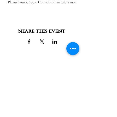
Pl. aux Foires, 87500 Coussac-Bonneval, France
Share this event
Château de Bonneval
11, Place aux foires,
87500 Coussac-Bonneval / (+33)
6 85 11 51 77
Contact us
Legal notices
Cookie Policy