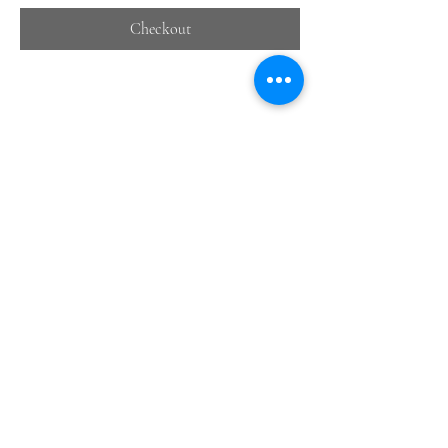
Checkout
Share this event
Château de Bonneval
11, Place aux foires,
87500 Coussac-Bonneval / (+33)
6 85 11 51 77
Contact us
Legal notices