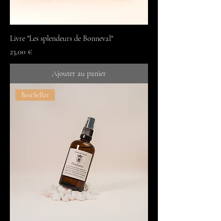
Livre "Les splendeurs de Bonneval"
Prix
23,00 €
Ajouter au panier
BestSeller