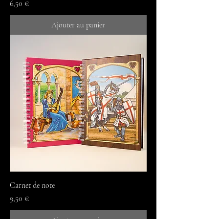
Prix
6,50 €
Ajouter au panier
Carnet de note
Prix
9,50 €