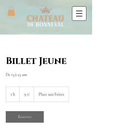
Billet Jeune
De 13 à 25 ans
9
euros
1 h
1
9 €
Place aux Foires
Réserver