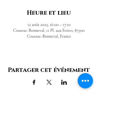
Heure et lieu
12 août 2025, 16:00 – 17:10
Coussac-Bonneval, 11 Pl. aux Foires, 87500
Coussac-Bonneval, France
Partager cet événement
Château de Bonneval
11 Pl. aux Foires,
87500 Coussac-Bonneval |
06 85 11 51 77
Nous contacter