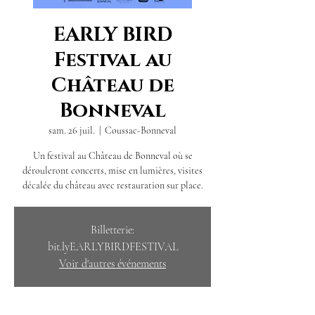
EARLY BIRD
Festival au
Château de
Bonneval
sam. 26 juil.
  |  
Coussac-Bonneval
Un festival au Château de Bonneval où se
dérouleront concerts, mise en lumières, visites
décalée du château avec restauration sur place.
Billetterie:
bit.lyEARLYBIRDFESTIVAL
Voir d'autres événements