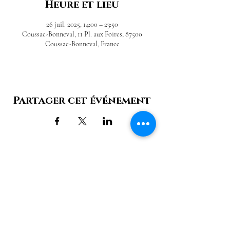
Heure et lieu
26 juil. 2025, 14:00 – 23:50
Coussac-Bonneval, 11 Pl. aux Foires, 87500
Coussac-Bonneval, France
Partager cet événement
Château de Bonneval
11 Pl. aux Foires,
87500 Coussac-Bonneval |
06 85 11 51 77
Nous contacter