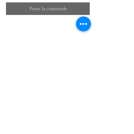
Passer la commande
Partager cet événement
Château de Bonneval
11 Pl. aux Foires,
87500 Coussac-Bonneval |
06 85 11 51 77
Nous contacter
Mentions légales