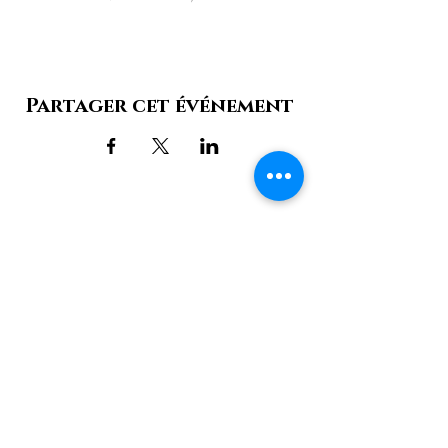
Partager cet événement
Château de Bonneval
11 Pl. aux Foires,
87500 Coussac-Bonneval |
06 85 11 51 77
Nous contacter
Mentions légales
Politique en matière de cookies
Politique de confidentialité