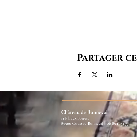
Partager c
Château de Bonneval
11 Pl. aux Foires,
87500 Coussac-Bonneval |
06 85 11 51 77