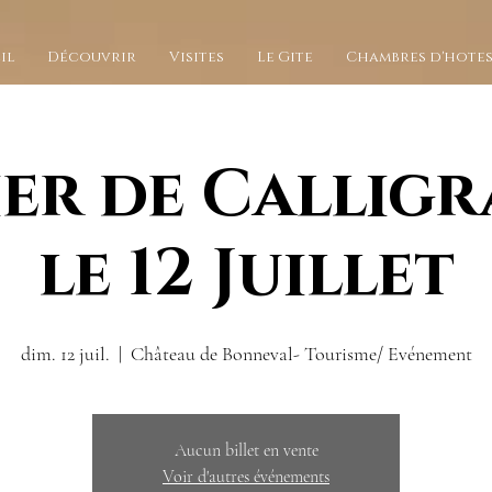
il
Découvrir
Visites
Le Gite
Chambres d'hote
ier de Calligr
le 12 Juillet
dim. 12 juil.
  |  
Château de Bonneval- Tourisme/ Evénement
Aucun billet en vente
Voir d'autres événements